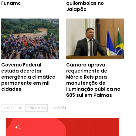
Funamc
quilombolas no
Jalapão
Governo Federal
Câmara aprova
estuda decretar
requerimento de
emergência climática
Márcio Reis para
permanente em mil
manutenção de
cidades
iluminação pública na
605 sul em Palmas
ANTERIOR
PRÓXIMO
1 de 3.634