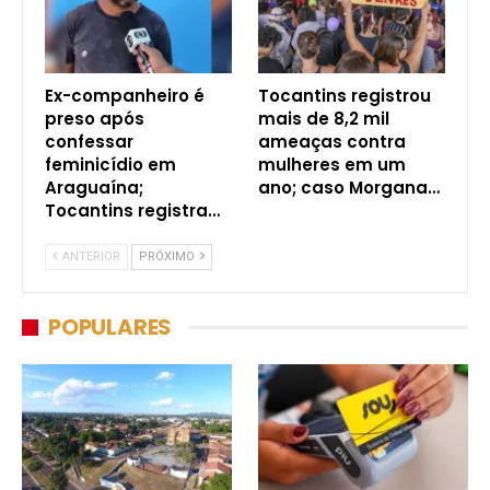
Ex-companheiro é
Tocantins registrou
preso após
mais de 8,2 mil
confessar
ameaças contra
feminicídio em
mulheres em um
Araguaína;
ano; caso Morgana…
Tocantins registra…
ANTERIOR
PRÓXIMO
POPULARES