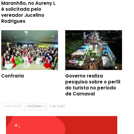
Maranhão, no Aureny I,
é solicitada pelo
vereador Jucelino
Rodrigues
Confraria
Governo realiza
pesquisa sobre o perfil
do turista no período
de Carnaval
ANTERIOR
PRÓXIMO
1 de 3.631