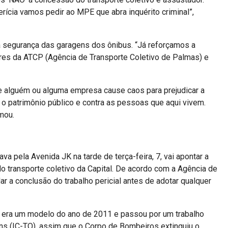
ícia vamos pedir ao MPE que abra inquérito criminal”,
na segurança das garagens dos ônibus. “Já reforçamos a
ores da ATCP (Agência de Transporte Coletivo de Palmas) e
ue alguém ou alguma empresa cause caos para prejudicar a
a o patrimônio público e contra as pessoas que aqui vivem.
rmou.
va pela Avenida JK na tarde de terça-feira, 7, vai apontar a
o transporte coletivo da Capital. De acordo com a Agência de
r a conclusão do trabalho pericial antes de adotar qualquer
s era um modelo do ano de 2011 e passou por um trabalho
ntins (IC-TO), assim que o Corpo de Bombeiros extinguiu o