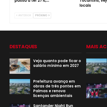
passa a ter 27%,…
Tocantins; ve
locais
ANTERIOR
PRÓXIMO
DESTAQUES
MAIS A
Veja quanto pode ficar o
salário mínimo em 2027
Prefeitura avança em
obras de três pontes em
Palmas e renova
licenças ambientais
Santander Night Run