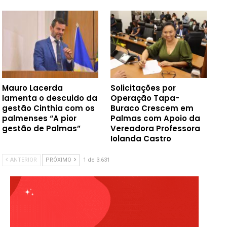
Mauro Lacerda
Solicitações por
lamenta o descuido da
Operação Tapa-
gestão Cinthia com os
Buraco Crescem em
palmenses “A pior
Palmas com Apoio da
gestão de Palmas”
Vereadora Professora
Iolanda Castro
ANTERIOR
PRÓXIMO
1 de 3.631