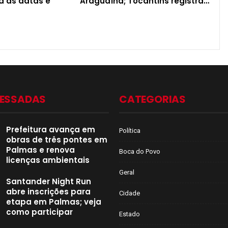
ja as datas e
Araguaína; Tocantins registra…
CESSADAS
CATEGORIAS
Prefeitura avança em
Política
obras de três pontes em
Palmas e renova
Boca do Povo
licenças ambientais
Geral
Santander Night Run
abre inscrições para
Cidade
etapa em Palmas; veja
como participar
Estado