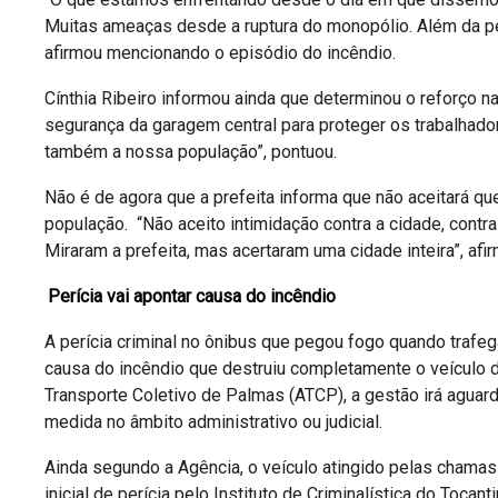
Muitas ameaças desde a ruptura do monopólio. Além da per
afirmou mencionando o episódio do incêndio.
Cínthia Ribeiro informou ainda que determinou o reforço 
segurança da garagem central para proteger os trabalhad
também a nossa população”, pontuou.
Não é de agora que a prefeita informa que não aceitará q
população. “Não aceito intimidação contra a cidade, contr
Miraram a prefeita, mas acertaram uma cidade inteira”, afi
Perícia vai apontar causa do incêndio
A perícia criminal no ônibus que pegou fogo quando trafega
causa do incêndio que destruiu completamente o veículo d
Transporte Coletivo de Palmas (ATCP), a gestão irá aguarda
medida no âmbito administrativo ou judicial.
Ainda segundo a Agência, o veículo atingido pelas chama
inicial de perícia pelo Instituto de Criminalística do Toca