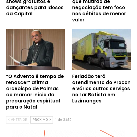
shows gratuitos e
que mutirão de
dançantes para idosos
negociação tem foco
da Capital
nos débitos de menor
valor
“O Advento é tempo de
Feriadão terá
renascer” afirma
atendimento do Procon
arcebispo de Palmas
e vários outros serviços
ao marcar início da
no Lar Batista em
preparação espiritual
Luzimanges
para o Natal
ANTERIOR
PRÓXIMO
1 de 3.630