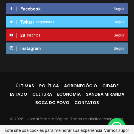
Facebook
Seguir
Twitter
seguidores
Seguir
28
Inscritos
Seguir
Instagram
Seguir
ÚLTIMAS
POLÍTICA
AGRONEGÓCIO
CIDADE
ESTADO
CULTURA
ECONOMIA
SANDRA MIRANDA
BOCA DO POVO
CONTATOS
© 2026 - Jornal Primeira Página. Todos os direitos reservados.
Website Design:
PR7
Este site usa cookies para melhorar sua experiência. Vamos supor