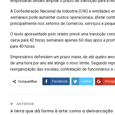
empresarial tentam ampliar o prazo de transição para a red
A Confederação Nacional da Indústria (CNI) e entidades 
semanais pode aumentar custos operacionais, afetar contr
principalmente nos setores de comércio, serviços e peq
O texto apresentado pelo relator prevê uma transição cons
cairia para 42 horas semanais apenas 60 dias após a prom
para 40 horas.
Empresários defendem um prazo maior, de até quatro anos
de uma hora por ano até atingir o novo limite. Segundo re
reorganização das escalas, contratação de funcionários e
Facebook
Twitter
Googl
Compartilhar
ANTERIOR
A terra que dá forma à arte: como a demarcação