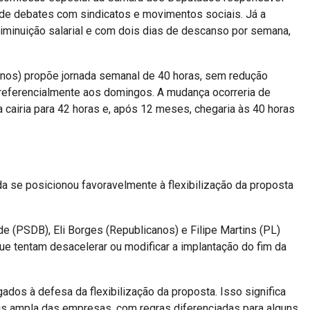
a de debates com sindicatos e movimentos sociais. Já a
iminuição salarial e com dois dias de descanso por semana,
anos) propõe jornada semanal de 40 horas, sem redução
preferencialmente aos domingos. A mudança ocorreria de
 cairia para 42 horas e, após 12 meses, chegaria às 40 horas
da se posicionou favoravelmente à flexibilização da proposta
 (PSDB), Eli Borges (Republicanos) e Filipe Martins (PL)
e tentam desacelerar ou modificar a implantação do fim da
dos à defesa da flexibilização da proposta. Isso significa
is ampla das empresas, com regras diferenciadas para alguns