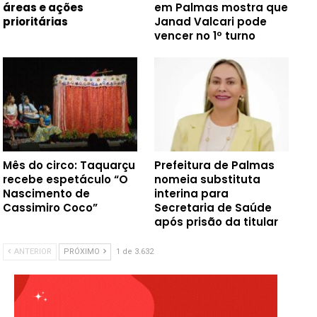
áreas e ações
em Palmas mostra que
prioritárias
Janad Valcari pode
vencer no 1º turno
Mês do circo: Taquarçu
Prefeitura de Palmas
recebe espetáculo “O
nomeia substituta
Nascimento de
interina para
Cassimiro Coco”
Secretaria de Saúde
após prisão da titular
ANTERIOR
PRÓXIMO
1 de 3.632