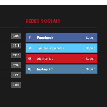
REDES SOCIAIS
2383
Facebook
Seguir
1418
Twitter
seguidores
Seguir
1326
28
Inscritos
Seguir
1206
Instagram
Seguir
1190
1158