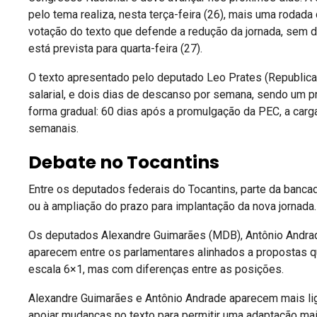
pelo tema realiza, nesta terça-feira (26), mais uma rodad
votação do texto que defende a redução da jornada, sem d
está prevista para quarta-feira (27).
O texto apresentado pelo deputado Leo Prates (Republic
salarial, e dois dias de descanso por semana, sendo um 
forma gradual: 60 dias após a promulgação da PEC, a carga
semanais.
Debate no Tocantins
Entre os deputados federais do Tocantins, parte da banca
ou à ampliação do prazo para implantação da nova jornada.
Os deputados Alexandre Guimarães (MDB), Antônio Andrade
aparecem entre os parlamentares alinhados a propostas qu
escala 6×1, mas com diferenças entre as posições.
Alexandre Guimarães e Antônio Andrade aparecem mais liga
apoiar mudanças no texto para permitir uma adaptação ma