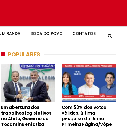
 MIRANDA
BOCA DO POVO
CONTATOS
POPULARES
Em abertura dos
Com 53% dos votos
trabalhos legislativos
válidos, última
na Aleto, Governo do
pesquisa do Jornal
Tocantins enfatiza
Primeira Página/Vópe