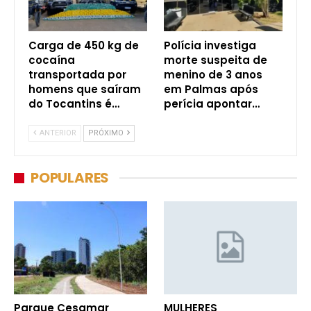
Carga de 450 kg de
Polícia investiga
cocaína
morte suspeita de
transportada por
menino de 3 anos
homens que saíram
em Palmas após
do Tocantins é…
perícia apontar…
ANTERIOR
PRÓXIMO
POPULARES
Parque Cesamar
MULHERES