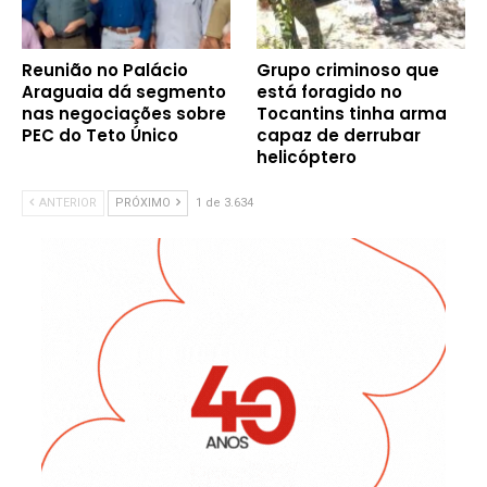
Reunião no Palácio
Grupo criminoso que
Araguaia dá segmento
está foragido no
nas negociações sobre
Tocantins tinha arma
PEC do Teto Único
capaz de derrubar
helicóptero
ANTERIOR
PRÓXIMO
1 de 3.634