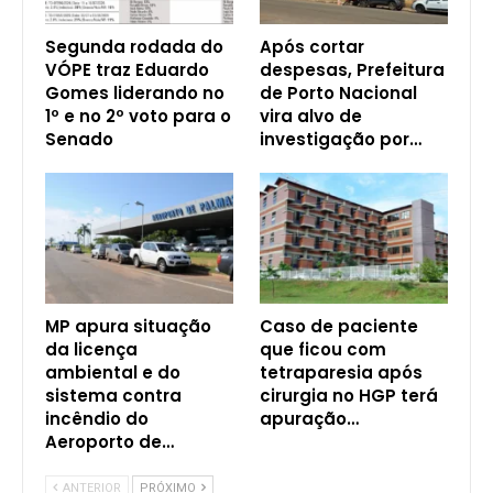
Segunda rodada do
Após cortar
VÓPE traz Eduardo
despesas, Prefeitura
Gomes liderando no
de Porto Nacional
1º e no 2º voto para o
vira alvo de
Senado
investigação por…
MP apura situação
Caso de paciente
da licença
que ficou com
ambiental e do
tetraparesia após
sistema contra
cirurgia no HGP terá
incêndio do
apuração…
Aeroporto de…
ANTERIOR
PRÓXIMO