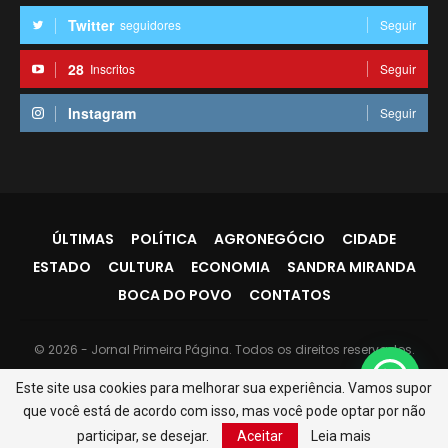
Twitter
seguidores
Seguir
28
Inscritos
Seguir
Instagram
Seguir
ÚLTIMAS
POLÍTICA
AGRONEGÓCIO
CIDADE
ESTADO
CULTURA
ECONOMIA
SANDRA MIRANDA
BOCA DO POVO
CONTATOS
© 2026 - Jornal Primeira Página. Todos os direitos reservados.
Website Design:
PR7
Este site usa cookies para melhorar sua experiência. Vamos supor
que você está de acordo com isso, mas você pode optar por não
participar, se desejar.
Aceitar
Leia mais