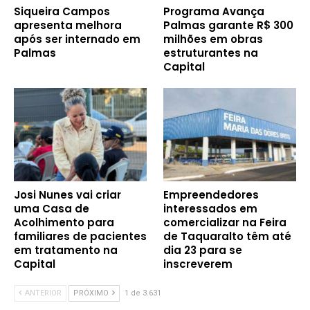
Siqueira Campos
Programa Avança
apresenta melhora
Palmas garante R$ 300
após ser internado em
milhões em obras
Palmas
estruturantes na
Capital
Josi Nunes vai criar
Empreendedores
uma Casa de
interessados em
Acolhimento para
comercializar na Feira
familiares de pacientes
de Taquaralto têm até
em tratamento na
dia 23 para se
Capital
inscreverem
ANTERIOR
PRÓXIMO
1 de 3.631