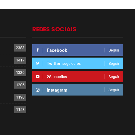
REDES SOCIAIS
2383
Facebook
Seguir
1417
Twitter
seguidores
Seguir
1326
28
Inscritos
Seguir
1206
Instagram
Seguir
1190
1158