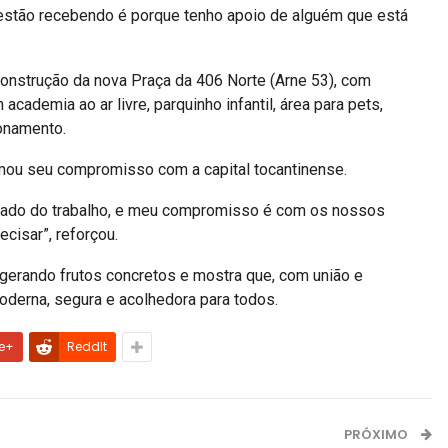
estão recebendo é porque tenho apoio de alguém que está
construção da nova Praça da 406 Norte (Arne 53), com
cademia ao ar livre, parquinho infantil, área para pets,
ionamento.
irmou seu compromisso com a capital tocantinense.
ldado do trabalho, e meu compromisso é com os nossos
cisar”, reforçou.
 gerando frutos concretos e mostra que, com união e
oderna, segura e acolhedora para todos.
e+
ReddIt
PRÓXIMO