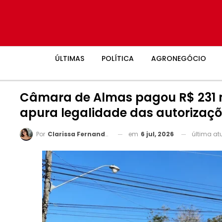
ÚLTIMAS
POLÍTICA
AGRONEGÓCIO
Câmara de Almas pagou R$ 231 mi
apura legalidade das autorizaç
em
6 jul, 2026
última at
Por
Clarissa Fernandes