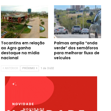
Tocantins em relação
Palmas amplia “onda
ao Agro ganha
verde” dos semáforos
destaque na mídia
para melhorar fluxo de
nacional
veículos
ANTERIOR
PRÓXIMO
1 de 3.632