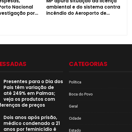
espesas,
MP apura situação da licença
Porto Nacional
ambiental e do sistema contra
nvestigação por…
incêndio do Aeroporto de…
CESSADAS
CATEGORIAS
Presentes para o Dia dos
Política
Pais têm variação de
até 249% em Palmas;
Boca do Povo
veja os produtos com
ferenças de preços
Geral
Dois anos após prisão,
Cidade
médico condenado a 21
anos por feminicídio é
Estado