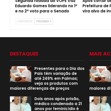
Segunda rodada do VÓPE traz
Após cortar d
Eduardo Gomes liderando no 1º
Prefeitura de 
e no 2º voto para o Senado
vira alvo de i
ANTERIOR
PRÓXIMO
DESTAQUES
MAIS A
Presentes para o Dia dos
Pais têm variação de
até 249% em Palmas;
veja os produtos com
maiores diferenças de preços
maiores di
Dois anos após prisão,
médico condenado a 21
anos por feminicídio é