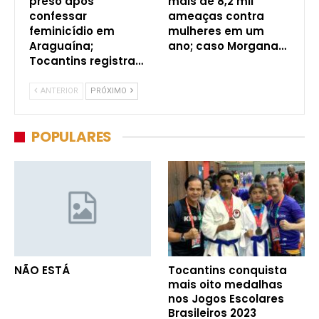
preso após
mais de 8,2 mil
confessar
ameaças contra
feminicídio em
mulheres em um
Araguaína;
ano; caso Morgana…
Tocantins registra…
ANTERIOR
PRÓXIMO
POPULARES
NÃO ESTÁ
Tocantins conquista
mais oito medalhas
nos Jogos Escolares
Brasileiros 2023