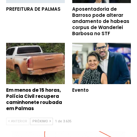
PREFEITURA DE PALMAS
Aposentadoria de
Barroso pode alterar
andamento de habeas
corpus de Wanderlei
Barbosa no STF
Em menos de 15 horas,
Evento
Polícia Civil recupera
caminhonete roubada
em Palmas
ANTERIOR
PRÓXIMO
1 de 3.635