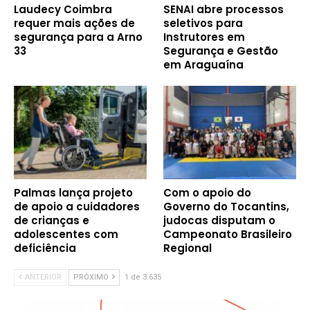
Laudecy Coimbra
SENAI abre processos
requer mais ações de
seletivos para
segurança para a Arno
Instrutores em
33
Segurança e Gestão
em Araguaína
Palmas lança projeto
Com o apoio do
de apoio a cuidadores
Governo do Tocantins,
de crianças e
judocas disputam o
adolescentes com
Campeonato Brasileiro
deficiência
Regional
ANTERIOR
PRÓXIMO
1 de 3.635