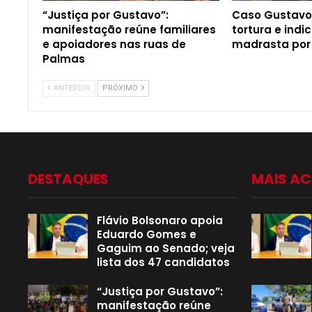
“Justiça por Gustavo”:
Caso Gustavo:
manifestação reúne familiares
tortura e indic
e apoiadores nas ruas de
madrasta por
Palmas
ANTERIOR
PRÓXIMO
DESTAQUES
MAIS A
Flávio Bolsonaro apoia
Eduardo Gomes e
Gaguim ao Senado; veja
lista dos 47 candidatos
“Justiça por Gustavo”:
manifestação reúne