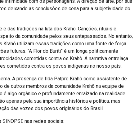
de intimidade com os personagens. A direção de arte, por sua
ezes deixando as conclusões de cena para a subjetividade do
 e das tradições na luta dos Krahô. Canções, rituais e
speito da comunidade pelos seus antepassados. No entanto,
 Krahô utilizam essas tradições como uma fonte de força
ões futuras. “A Flor do Buriti” é um longa politicamente
trocidades cometidas contra os Krahô. A narrativa entrelaça
mes cometidos contra os povos indígenas no nosso país.
o cinema. A presença de Ilda Patpro Krahô como assistente de
ção de outros membros da comunidade Krahô na equipe de
ado é algo orgânico e profundamente enraizado na realidade
ão apenas pela sua importância histórica e política, mas
ação das vozes dos povos originários do Brasil.
na SINOPSE nas redes sociais: