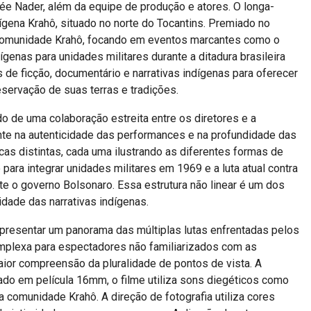
ée Nader, além da equipe de produção e atores. O longa-
ígena Krahô, situado no norte do Tocantins. Premiado no
da comunidade Krahô, focando em eventos marcantes como o
enas para unidades militares durante a ditadura brasileira
de ficção, documentário e narrativas indígenas para oferecer
eservação de suas terras e tradições.
ado de uma colaboração estreita entre os diretores e a
nte na autenticidade das performances e na profundidade das
as distintas, cada uma ilustrando as diferentes formas de
ara integrar unidades militares em 1969 e a luta atual contra
e o governo Bolsonaro. Essa estrutura não linear é um dos
dade das narrativas indígenas.
a apresentar um panorama das múltiplas lutas enfrentadas pelos
mplexa para espectadores não familiarizados com as
aior compreensão da pluralidade de pontos de vista. A
mado em película 16mm, o filme utiliza sons diegéticos como
a comunidade Krahô. A direção de fotografia utiliza cores