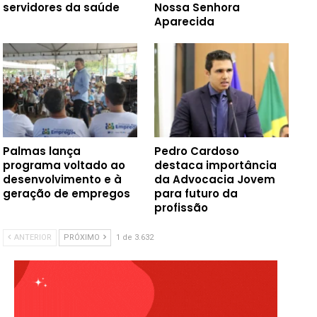
servidores da saúde
Nossa Senhora
Aparecida
Palmas lança
Pedro Cardoso
programa voltado ao
destaca importância
desenvolvimento e à
da Advocacia Jovem
geração de empregos
para futuro da
profissão
ANTERIOR
PRÓXIMO
1 de 3.632