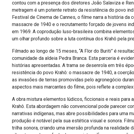
contou com a presença dos diretores João Salaviza e Ren
metragem é um potente retrato da resistência do povo ind
Festival de Cinema de Cannes, o filme narra a história 
massacre de 1940 e o recrutamento forçado de jovens indíg
em 1969. A coprodução luso-brasileira combina elementos 
um olhar profundo sobre a luta contínua dos Krahô pela pr
​Filmado ao longo de 15 meses, “A Flor do Buriti” é result
comunidade da aldeia Pedra Branca. Esta parceria é evide
histórias apresentadas. A trama se desenrola em três époc
resistência do povo Krahô: o massacre de 1940, a coerção p
as invasões de terras promovidas pelo agronegócio durant
aspectos mais marcantes do filme, pois reflete a complexi
​A obra mistura elementos lúdicos, ficcionais e reais par
Krahô. Esta abordagem não convencional pode parecer co
narrativas indígenas, mas abre possibilidades para uma m
produção é notável pela sua estética visual e sonora. Fil
trilha sonora, criando uma imersão profunda na realidade d