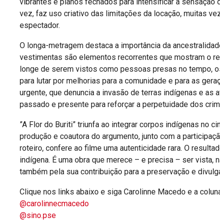
vibrantes e planos fechados para intensificar a sensação 
vez, faz uso criativo das limitações da locação, muitas v
espectador.
​O longa-metragem destaca a importância da ancestralidade
vestimentas são elementos recorrentes que mostram o re
longe de serem vistos como pessoas presas no tempo, os
para lutar por melhorias para a comunidade e para as geraç
urgente, que denuncia a invasão de terras indígenas e as a
passado e presente para reforçar a perpetuidade dos cri
​”A Flor do Buriti” triunfa ao integrar corpos indígenas n
produção e coautora do argumento, junto com a participa
roteiro, confere ao filme uma autenticidade rara. O result
indígena. É uma obra que merece – e precisa – ser vista, n
também pela sua contribuição para a preservação e divulg
Clique nos links abaixo e siga Carolinne Macedo e a colu
@carolinnecmacedo
@sino.pse