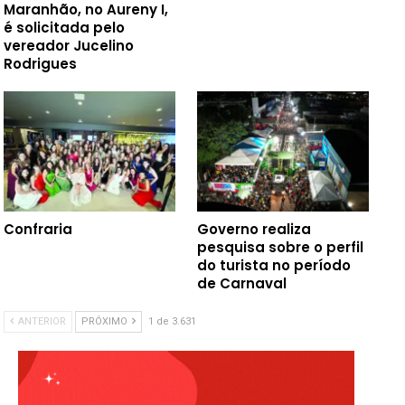
Maranhão, no Aureny I,
é solicitada pelo
vereador Jucelino
Rodrigues
Confraria
Governo realiza
pesquisa sobre o perfil
do turista no período
de Carnaval
ANTERIOR
PRÓXIMO
1 de 3.631