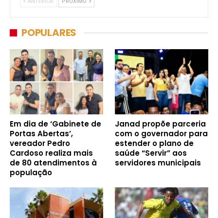
ANTERIOR
PRÓXIMO
POPULARES
Em dia de ‘Gabinete de
Janad propõe parceria
Portas Abertas’,
com o governador para
vereador Pedro
estender o plano de
Cardoso realiza mais
saúde “Servir” aos
de 80 atendimentos à
servidores municipais
população