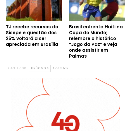
TJ recebe recursos do
Brasil enfrenta Haiti na
Sisepe e questão dos
Copa do Mundo;
25% voltará a ser
relembre o histórico
apreciada em Brasília
“Jogo da Paz” e veja
onde assistir em
Palmas
ANTERIOR
PRÓXIMO
1 de 3.632