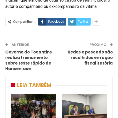
indicam que em oito de cada 10 casos de feminicídios, o
autor é companheiro ou ex-companheiro da vítima.
Facebook
Twitter
Compartilhar
ANTERIOR
PRÓXIMO
Governo do Tocantins
Redes e pescado são
realiza treinamento
recolhidos em ação
sobre teste rápido de
fiscalizatória
Hanseníase
LEIA TAMBÉM