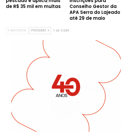
pescado e aplica mais
inscrições para
de R$ 35 mil em multas
Conselho Gestor da
APA Serra do Lajeado
até 29 de maio
ANTERIOR
PRÓXIMO
1 de 3.634