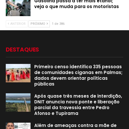
Gasolina passa a ter mais etanol;
veja o que muda para os motoristas
ANTERIOR
PRÓXIMO
1 de 386
DESTAQUES
Primeiro censo identifica 335 pessoas
de comunidades ciganas em Palmas;
dados devem orientar políticas
públicas
Após quase três meses de interdição,
DNIT anuncia nova ponte e liberação
parcial da travessia entre Pedro
Afonso e Tupirama
Além de ameaças contra a mãe de