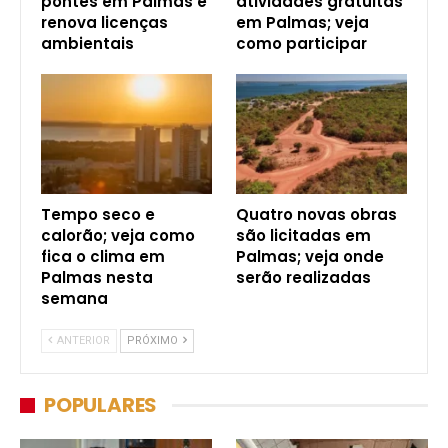
pontes em Palmas e
atividades gratuitas
renova licenças
em Palmas; veja
ambientais
como participar
Tempo seco e
Quatro novas obras
calorão; veja como
são licitadas em
fica o clima em
Palmas; veja onde
Palmas nesta
serão realizadas
semana
ANTERIOR
PRÓXIMO
POPULARES