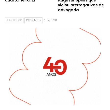
quarta-feira, 21
Augustinópolis que
violou prerrogativas de
advogada
ANTERIOR
PRÓXIMO
1 de 3.631