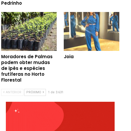
Pedrinho
Moradores de Palmas
Joia
podem obter mudas
de ipês e espécies
frutíferas no Horto
Florestal
ANTERIOR
PRÓXIMO
1 de 3.631