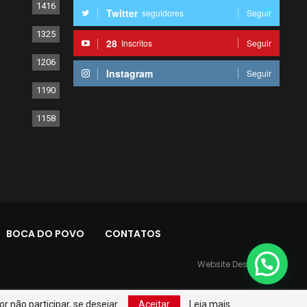
1416
Twitter
seguidores
Seguir
1325
28
Inscritos
Seguir
1206
Instagram
Seguir
1190
1158
BOCA DO POVO
CONTATOS
Website Design:
PR7
 não participar, se desejar.
Aceitar
Leia mais