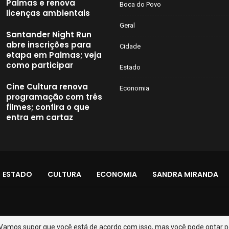
Palmas e renova
Boca do Povo
licenças ambientais
Geral
Santander Night Run
abre inscrições para
Cidade
etapa em Palmas; veja
como participar
Estado
Cine Cultura renova
Economia
programação com três
filmes; confira o que
entra em cartaz
ESTADO
CULTURA
ECONOMIA
SANDRA MIRANDA
 Vamos supor que você está de acordo com isso, mas você pode optar por