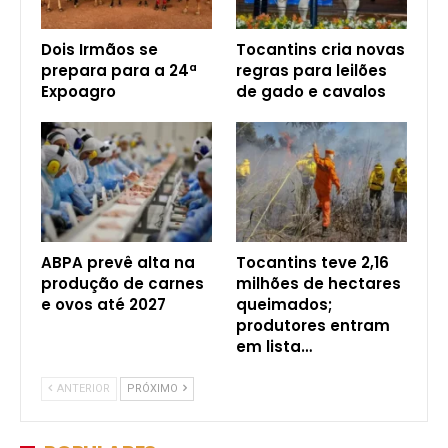
Dois Irmãos se
Tocantins cria novas
prepara para a 24ª
regras para leilões
Expoagro
de gado e cavalos
ABPA prevê alta na
Tocantins teve 2,16
produção de carnes
milhões de hectares
e ovos até 2027
queimados;
produtores entram
em lista…
ANTERIOR
PRÓXIMO