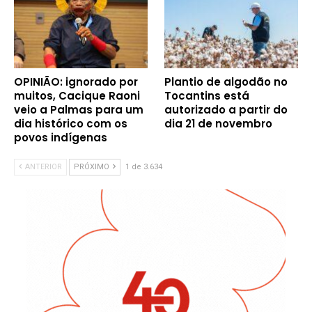
OPINIÃO: ignorado por
Plantio de algodão no
muitos, Cacique Raoni
Tocantins está
veio a Palmas para um
autorizado a partir do
dia histórico com os
dia 21 de novembro
povos indígenas
ANTERIOR
PRÓXIMO
1 de 3.634