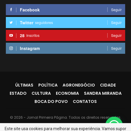
Facebook
Seguir
Twitter
seguidores
Seguir
28
Inscritos
Seguir
Instagram
Seguir
ÚLTIMAS
POLÍTICA
AGRONEGÓCIO
CIDADE
ESTADO
CULTURA
ECONOMIA
SANDRA MIRANDA
BOCA DO POVO
CONTATOS
© 2026 - Jornal Primeira Página. Todos os direitos reservados.
Website Design:
PR7
Este site usa cookies para melhorar sua experiência. Vamos supor