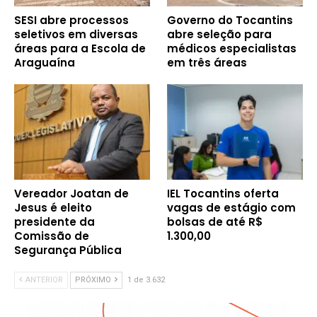
SESI abre processos
Governo do Tocantins
seletivos em diversas
abre seleção para
áreas para a Escola de
médicos especialistas
Araguaína
em três áreas
Vereador Joatan de
IEL Tocantins oferta
Jesus é eleito
vagas de estágio com
presidente da
bolsas de até R$
Comissão de
1.300,00
Segurança Pública
ANTERIOR
PRÓXIMO
1 de 3.632