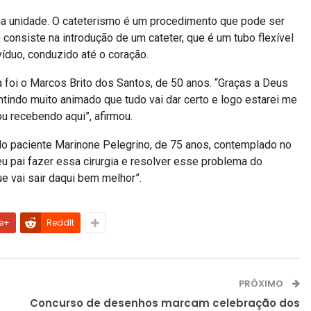
na unidade. O cateterismo é um procedimento que pode ser
e consiste na introdução de um cateter, que é um tubo flexível
víduo, conduzido até o coração.
oi o Marcos Brito dos Santos, de 50 anos. “Graças a Deus
indo muito animado que tudo vai dar certo e logo estarei me
u recebendo aqui”, afirmou.
do paciente Marinone Pelegrino, de 75 anos, contemplado no
u pai fazer essa cirurgia e resolver esse problema do
ue vai sair daqui bem melhor”.
e+
ReddIt
PRÓXIMO
Concurso de desenhos marcam celebração dos