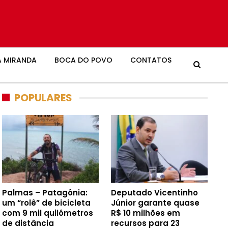
 MIRANDA
BOCA DO POVO
CONTATOS
POPULARES
Palmas – Patagônia:
Deputado Vicentinho
um “rolê” de bicicleta
Júnior garante quase
com 9 mil quilômetros
R$ 10 milhões em
de distância
recursos para 23