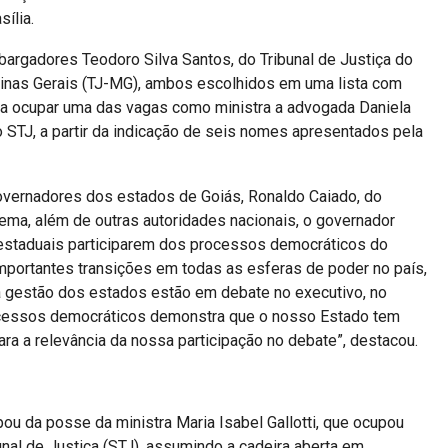
ília.
gadores Teodoro Silva Santos, do Tribunal de Justiça do
e Minas Gerais (TJ-MG), ambos escolhidos em uma lista com
a ocupar uma das vagas como ministra a advogada Daniela
 do STJ, a partir da indicação de seis nomes apresentados pela
vernadores dos estados de Goiás, Ronaldo Caiado, do
Zema, além de outras autoridades nacionais, o governador
estaduais participarem dos processos democráticos do
mportantes transições em todas as esferas de poder no país,
gestão dos estados estão em debate no executivo, no
processos democráticos demonstra que o nosso Estado tem
ara a relevância da nossa participação no debate”, destacou.
pou da posse da ministra Maria Isabel Gallotti, que ocupou
nal de Justiça (STJ), assumindo a cadeira aberta em