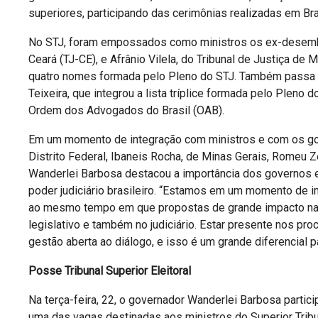
superiores, participando das cerimônias realizadas em Bras
No STJ, foram empossados como ministros os ex-desembar
Ceará (TJ-CE), e Afrânio Vilela, do Tribunal de Justiça d
quatro nomes formada pelo Pleno do STJ. Também passa 
Teixeira, que integrou a lista tríplice formada pelo Pleno
Ordem dos Advogados do Brasil (OAB).
Em um momento de integração com ministros e com os go
Distrito Federal, Ibaneis Rocha, de Minas Gerais, Romeu 
Wanderlei Barbosa destacou a importância dos governos 
poder judiciário brasileiro. “Estamos em um momento de i
ao mesmo tempo em que propostas de grande impacto na 
legislativo e também no judiciário. Estar presente nos 
gestão aberta ao diálogo, e isso é um grande diferencial p
Posse Tribunal Superior Eleitoral
Na terça-feira, 22, o governador Wanderlei Barbosa partici
uma das vagas destinadas aos ministros do Superior Tribu