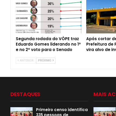
Segunda rodada do VÓPE traz
Após cortar d
Eduardo Gomes liderando no 1º
Prefeitura de 
e no 2º voto para o Senado
vira alvo de i
ANTERIOR
PRÓXIMO
DESTAQUES
MAIS A
Primeiro censo identifica
335 pessoas de