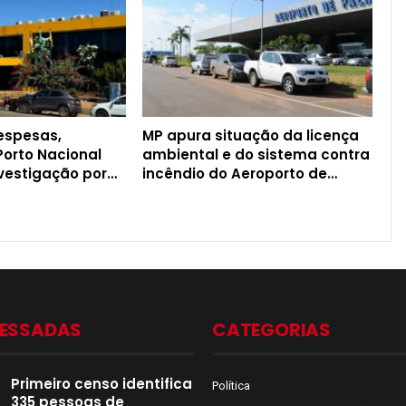
espesas,
MP apura situação da licença
Porto Nacional
ambiental e do sistema contra
nvestigação por…
incêndio do Aeroporto de…
CESSADAS
CATEGORIAS
Primeiro censo identifica
Política
335 pessoas de