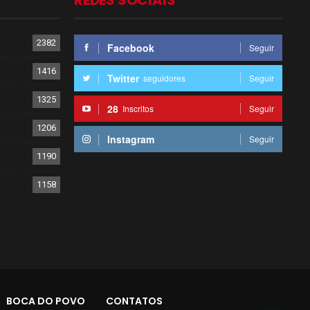
REDES SOCIAIS
2382
Facebook
Seguir
1416
Twitter
seguidores
Seguir
1325
28
Inscritos
Seguir
1206
Instagram
Seguir
1190
1158
BOCA DO POVO
CONTATOS