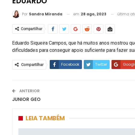
EDUARDO
em
28 ago, 2023
última a
Por
Sandra Miranda
Compartilhar
Eduardo Siqueira Campos, que há muitos anos mostrou que 
dificuldades para conseguir apoio suficiente para fazer s
Facebook
Twitter
Googl
Compartilhar
ANTERIOR
JUNIOR GEO
LEIA TAMBÉM