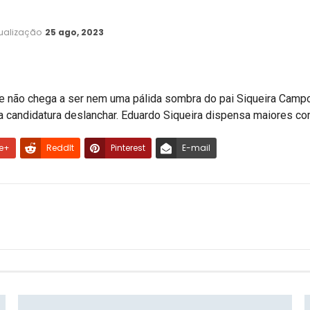
tualização
25 ago, 2023
não chega a ser nem uma pálida sombra do pai Siqueira Campos, 
ua candidatura deslanchar. Eduardo Siqueira dispensa maiores co
e+
ReddIt
Pinterest
E-mail