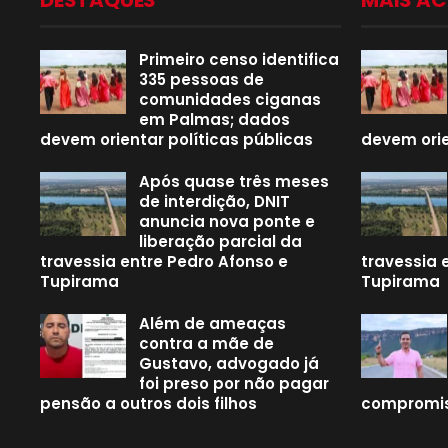
DESTAQUES
MAIS A
Primeiro censo identifica
335 pessoas de
comunidades ciganas
em Palmas; dados
devem orientar políticas públicas
devem orie
Após quase três meses
de interdição, DNIT
anuncia nova ponte e
liberação parcial da
travessia entre Pedro Afonso e
travessia 
Tupirama
Tupirama
Além de ameaças
contra a mãe de
Gustavo, advogado já
foi preso por não pagar
pensão a outros dois filhos
compromis