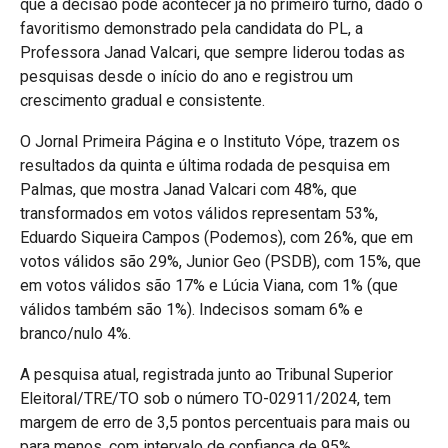
que a decisão pode acontecer já no primeiro turno, dado o
favoritismo demonstrado pela candidata do PL, a
Professora Janad Valcari, que sempre liderou todas as
pesquisas desde o início do ano e registrou um
crescimento gradual e consistente.
O Jornal Primeira Página e o Instituto Vópe, trazem os
resultados da quinta e última rodada de pesquisa em
Palmas, que mostra Janad Valcari com 48%, que
transformados em votos válidos representam 53%,
Eduardo Siqueira Campos (Podemos), com 26%, que em
votos válidos são 29%, Junior Geo (PSDB), com 15%, que
em votos válidos são 17% e Lúcia Viana, com 1% (que
válidos também são 1%). Indecisos somam 6% e
branco/nulo 4%.
A pesquisa atual, registrada junto ao Tribunal Superior
Eleitoral/TRE/TO sob o número TO-02911/2024, tem
margem de erro de 3,5 pontos percentuais para mais ou
para menos, com intervalo de confiança de 95%.