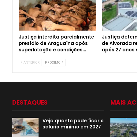
Justiça interdita parcialmente
Justiça dete
presídio de Araguaína após
de Alvorada r
superlotação e condições…
após 27 anos
ANTERIOR
PRÓXIMO
DESTAQUES
MAIS A
Veja quanto pode ficar o
salário mínimo em 2027