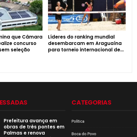
rmina que Câmara
Líderes do ranking mundial
ealize concurso
desembarcam em Araguaína
 sem seleção
para torneio internacional de…
CESSADAS
CATEGORIAS
Prefeitura avança em
Política
obras de três pontes em
Palmas e renova
Boca do Povo