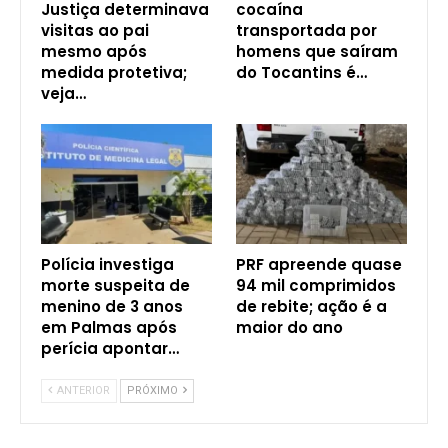
Justiça determinava
cocaína
visitas ao pai
transportada por
mesmo após
homens que saíram
medida protetiva;
do Tocantins é…
veja…
Polícia investiga
PRF apreende quase
morte suspeita de
94 mil comprimidos
menino de 3 anos
de rebite; ação é a
em Palmas após
maior do ano
perícia apontar…
ANTERIOR
PRÓXIMO