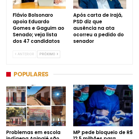
Flávio Bolsonaro
Após carta de Irajá,
apoia Eduardo
PSD diz que
Gomes e Gaguim ao
ausência na ata
Senado; veja lista
ocorreu a pedido do
dos 47 candidatos
senador
ANTERIOR
PRÓXIMO
POPULARES
Problemas em escola
MP pede bloqueio de R$
indígena Apinajé são
12,5 milhões para