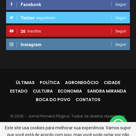
Facebook
Seguir
Twitter
seguidores
Seguir
28
Inscritos
Seguir
Instagram
Seguir
ÚLTIMAS
POLÍTICA
AGRONEGÓCIO
CIDADE
ESTADO
CULTURA
ECONOMIA
SANDRA MIRANDA
BOCA DO POVO
CONTATOS
© 2026 - Jornal Primeira Página. Todos os direitos reservados.
Website Design:
PR7
Este site usa cookies para melhorar sua experiência. Vamos supor
que você está de acordo com isso, mas você pode optar por não