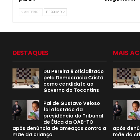
ANTERIOR
PRÓXIMO
DESTAQUES
MAIS A
Du Pereira é oficializado
pela Democracia Cristã
como candidato ao
Governo do Tocantins
Pai de Gustavo Veloso
foi afastado da
presidência do Tribunal
de Ética da OAB-TO
após denúncia de ameaças contra a
após denú
mãe da criança
mãe da cr