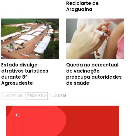
Reciclarte de
Araguaína
Estado divulga
Queda no percentual
atrativos turísticos
de vacinação
durante 8ª
preocupa autoridades
Agrosudeste
de saúde
ANTERIOR
PRÓXIMO
1 de 3.628