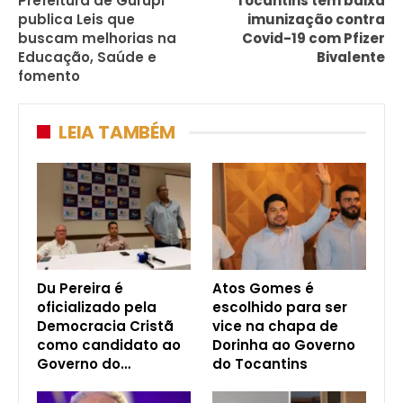
Prefeitura de Gurupi
Tocantins tem baixa
publica Leis que
imunização contra
buscam melhorias na
Covid-19 com Pfizer
Educação, Saúde e
Bivalente
fomento
LEIA TAMBÉM
Du Pereira é
Atos Gomes é
oficializado pela
escolhido para ser
Democracia Cristã
vice na chapa de
como candidato ao
Dorinha ao Governo
Governo do…
do Tocantins