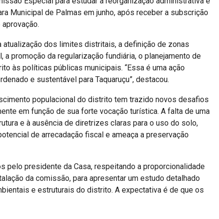
issão Especial para estudar a reorganização administrativa e
âmara Municipal de Palmas em junho, após receber a subscrição
e aprovação.
 atualização dos limites distritais, a definição de zonas
l, a promoção da regularização fundiária, o planejamento de
rito às políticas públicas municipais. “Essa é uma ação
ordenado e sustentável para Taquaruçu”, destacou.
escimento populacional do distrito tem trazido novos desafios
ente em função de sua forte vocação turística. A falta de uma
trutura e à ausência de diretrizes claras para o uso do solo,
otencial de arrecadação fiscal e ameaça a preservação
s pelo presidente da Casa, respeitando a proporcionalidade
instalação da comissão, para apresentar um estudo detalhado
ntais e estruturais do distrito. A expectativa é de que os