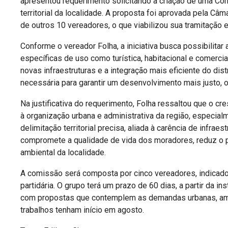
apresentou requerimento solicitando a criação de uma Com
territorial da localidade. A proposta foi aprovada pela C
de outros 10 vereadores, o que viabilizou sua tramitação 
Conforme o vereador Folha, a iniciativa busca possibilitar a
específicas de uso como turística, habitacional e comercia
novas infraestruturas e a integração mais eficiente do dist
necessária para garantir um desenvolvimento mais justo, 
Na justificativa do requerimento, Folha ressaltou que o cr
à organização urbana e administrativa da região, especialm
delimitação territorial precisa, aliada à carência de infraes
compromete a qualidade de vida dos moradores, reduz o p
ambiental da localidade.
A comissão será composta por cinco vereadores, indicado
partidária. O grupo terá um prazo de 60 dias, a partir da 
com propostas que contemplem as demandas urbanas, ambie
trabalhos tenham início em agosto.