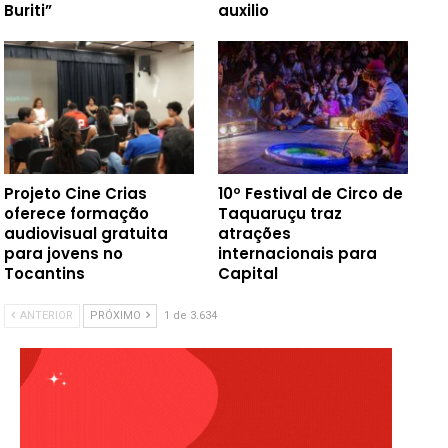
Buriti”
auxilio
Projeto Cine Crias
10º Festival de Circo de
oferece formação
Taquaruçu traz
audiovisual gratuita
atrações
para jovens no
internacionais para
Tocantins
Capital
ANTERIOR
PRÓXIMO
1 de 3.634