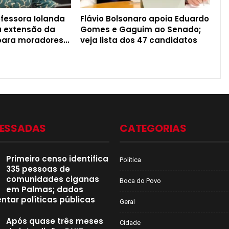
fessora Iolanda
Flávio Bolsonaro apoia Eduardo
ta extensão da
Gomes e Gaguim ao Senado;
 para moradores…
veja lista dos 47 candidatos
CESSADAS
CATEGORIAS
Primeiro censo identifica
Política
335 pessoas de
comunidades ciganas
Boca do Povo
em Palmas; dados
ntar políticas públicas
Geral
Após quase três meses
Cidade