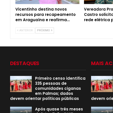
Vicentinho destina novos
Vereadora Pro
recursos para recapeamento
Castro solici
em Araguaína e reafirma…
rede elétrica
ANTERIOR
PRÓXIMO
DESTAQUES
MAIS A
Primeiro censo identifica
335 pessoas de
comunidades ciganas
em Palmas; dados
devem orientar políticas públicas
devem orie
Após quase três meses