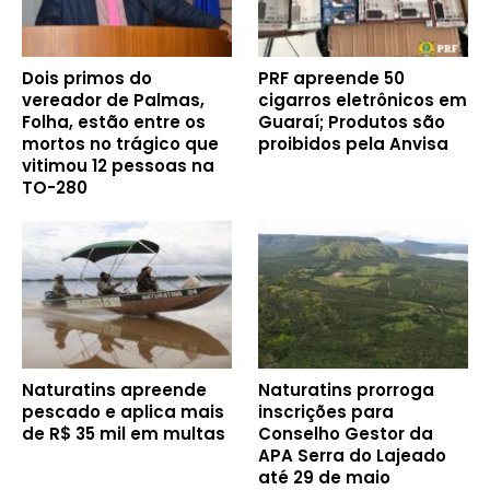
Dois primos do
PRF apreende 50
vereador de Palmas,
cigarros eletrônicos em
Folha, estão entre os
Guaraí; Produtos são
mortos no trágico que
proibidos pela Anvisa
vitimou 12 pessoas na
TO-280
Naturatins apreende
Naturatins prorroga
pescado e aplica mais
inscrições para
de R$ 35 mil em multas
Conselho Gestor da
APA Serra do Lajeado
até 29 de maio