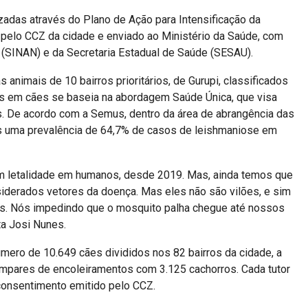
zadas através do Plano de Ação para Intensificação da
o pelo CCZ da cidade e enviado ao Ministério da Saúde, com
 (SINAN) e da Secretaria Estadual de Saúde (SESAU).
animais de 10 bairros prioritários, de Gurupi, classificados
ras em cães se baseia na abordagem Saúde Única, que visa
. De acordo com a Semus, dentro da área de abrangência das
s uma prevalência de 64,7% de casos de leishmaniose em
om letalidade em humanos, desde 2019. Mas, ainda temos que
siderados vetores da doença. Mas eles não são vilões, e sim
es. Nós impedindo que o mosquito palha chegue até nossos
ta Josi Nunes.
mero de 10.649 cães divididos nos 82 bairros da cidade, a
ímpares de encoleiramentos com 3.125 cachorros. Cada tutor
e consentimento emitido pelo CCZ.