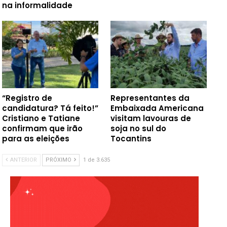
na informalidade
“Registro de
Representantes da
candidatura? Tá feito!”
Embaixada Americana
Cristiano e Tatiane
visitam lavouras de
confirmam que irão
soja no sul do
para as eleições
Tocantins
ANTERIOR
PRÓXIMO
1 de 3.635