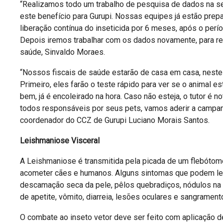
“Realizamos todo um trabalho de pesquisa de dados na sec
este benefício para Gurupi. Nossas equipes já estão prepa
liberação contínua do inseticida por 6 meses, após o perío
Depois iremos trabalhar com os dados novamente, para real
saúde, Sinvaldo Moraes.
“Nossos fiscais de saúde estarão de casa em casa, nestes 
Primeiro, eles farão o teste rápido para ver se o animal e
bem, já é encoleirado na hora. Caso não esteja, o tutor é
todos responsáveis por seus pets, vamos aderir a campanh
coordenador do CCZ de Gurupi Luciano Morais Santos.
Leishmaniose Visceral
A Leishmaniose é transmitida pela picada de um flebóto
acometer cães e humanos. Alguns sintomas que podem levar
descamação seca da pele, pêlos quebradiços, nódulos na pel
de apetite, vômito, diarreia, lesões oculares e sangrament
O combate ao inseto vetor deve ser feito com aplicação d