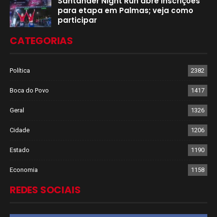
Santander Night Run abre inscrições
para etapa em Palmas; veja como
participar
CATEGORIAS
Política
2382
Boca do Povo
1417
Geral
1326
Cidade
1206
Estado
1190
Economia
1158
REDES SOCIAIS