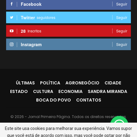
Facebook
Seguir
Twitter
seguidores
Seguir
28
Inscritos
Seguir
Instagram
Seguir
ÚLTIMAS
POLÍTICA
AGRONEGÓCIO
CIDADE
ESTADO
CULTURA
ECONOMIA
SANDRA MIRANDA
BOCA DO POVO
CONTATOS
© 2026 - Jornal Primeira Página. Todos os direitos reservados.
Website Design:
PR7
Este site usa cookies para melhorar sua experiência. Vamos supor
que você está de acordo com isso, mas você pode optar por não