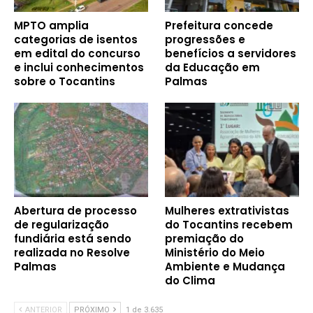
MPTO amplia
Prefeitura concede
categorias de isentos
progressões e
em edital do concurso
benefícios a servidores
e inclui conhecimentos
da Educação em
sobre o Tocantins
Palmas
Abertura de processo
Mulheres extrativistas
de regularização
do Tocantins recebem
fundiária está sendo
premiação do
realizada no Resolve
Ministério do Meio
Palmas
Ambiente e Mudança
do Clima
ANTERIOR
PRÓXIMO
1 de 3.635