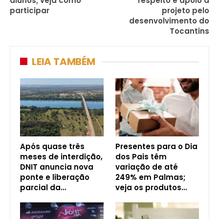
alunos; veja como
respeito e apoio a
participar
projeto pelo
desenvolvimento do
Tocantins
LEIA TAMBÉM
Após quase três
Presentes para o Dia
meses de interdição,
dos Pais têm
DNIT anuncia nova
variação de até
ponte e liberação
249% em Palmas;
parcial da…
veja os produtos…