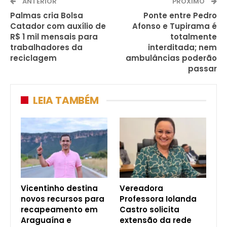
ANTERIOR
PRÓXIMO
Palmas cria Bolsa
Ponte entre Pedro
Catador com auxílio de
Afonso e Tupirama é
R$ 1 mil mensais para
totalmente
trabalhadores da
interditada; nem
reciclagem
ambulâncias poderão
passar
LEIA TAMBÉM
Vicentinho destina
Vereadora
novos recursos para
Professora Iolanda
recapeamento em
Castro solicita
Araguaína e
extensão da rede