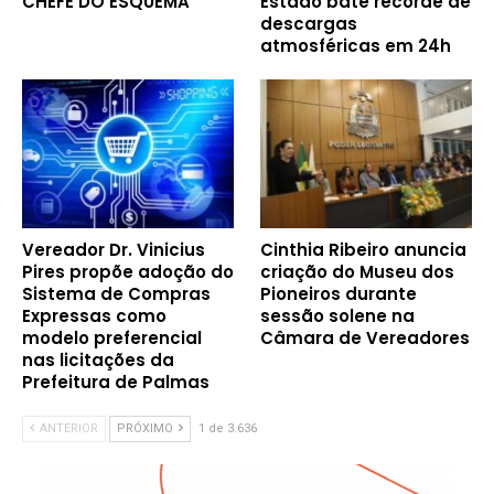
CHEFE DO ESQUEMA
Estado bate recorde de
descargas
atmosféricas em 24h
Vereador Dr. Vinicius
Cinthia Ribeiro anuncia
Pires propõe adoção do
criação do Museu dos
Sistema de Compras
Pioneiros durante
Expressas como
sessão solene na
modelo preferencial
Câmara de Vereadores
nas licitações da
Prefeitura de Palmas
ANTERIOR
PRÓXIMO
1 de 3.636