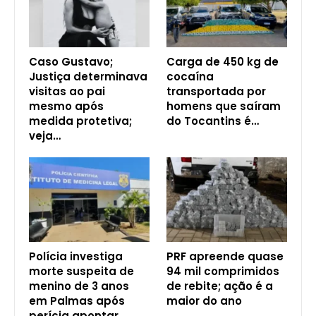
Caso Gustavo;
Carga de 450 kg de
Justiça determinava
cocaína
visitas ao pai
transportada por
mesmo após
homens que saíram
medida protetiva;
do Tocantins é…
veja…
Polícia investiga
PRF apreende quase
morte suspeita de
94 mil comprimidos
menino de 3 anos
de rebite; ação é a
em Palmas após
maior do ano
perícia apontar…