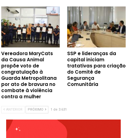
Vereadora MaryCats
SSP e lideranças da
da Causa Animal
capital iniciam
propõe voto de
tratativas para criação
congratulação à
do Comitê de
Guarda Metropolitana
Segurança
por ato de bravura no
Comunitária
combate à violência
contra a mulher
ANTERIOR
PRÓXIMO
1 de 3.631