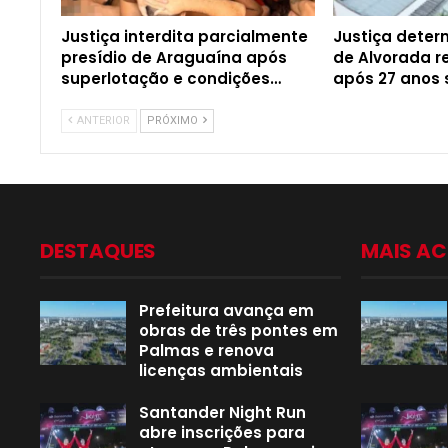
Justiça interdita parcialmente
Justiça dete
presídio de Araguaína após
de Alvorada r
superlotação e condições…
após 27 anos
ANTERIOR
PRÓXIMO
DESTAQUES
MAIS A
Prefeitura avança em
obras de três pontes em
Palmas e renova
licenças ambientais
Santander Night Run
abre inscrições para