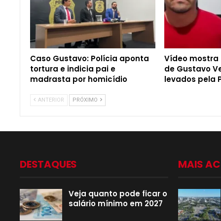
Caso Gustavo: Polícia aponta
Vídeo mostra
tortura e indicia pai e
de Gustavo V
madrasta por homicídio
levados pela P
ANTERIOR
PRÓXIMO
DESTAQUES
MAIS A
Veja quanto pode ficar o
salário mínimo em 2027