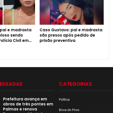
 pai e madrasta
Caso Gustavo: pai e madrasta
eloso sendo
são presos após pedido de
olícia Civil em…
prisão preventiva
CESSADAS
CATEGORIAS
Prefeitura avança em
Política
obras de três pontes em
Palmas e renova
Boca do Povo