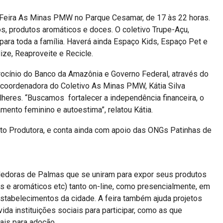
 Feira As Minas PMW no Parque Cesamar, de 17 às 22 horas.
s, produtos aromáticos e doces. O coletivo Trupe-Açu,
para toda a família. Haverá ainda Espaço Kids, Espaço Pet e
ze, Reaproveite e Recicle.
rocínio do Banco da Amazônia e Governo Federal, através do
a coordenadora do Coletivo As Minas PMW, Kátia Silva
heres. “Buscamos fortalecer a independência financeira, o
ento feminino e autoestima”, relatou Kátia.
eto Produtora, e conta ainda com apoio das ONGs Patinhas de
oras de Palmas que se uniram para expor seus produtos
s e aromáticos etc) tanto on-line, como presencialmente, em
estabelecimentos da cidade. A feira também ajuda projetos
da instituições sociais para participar, como as que
ais para adoção.