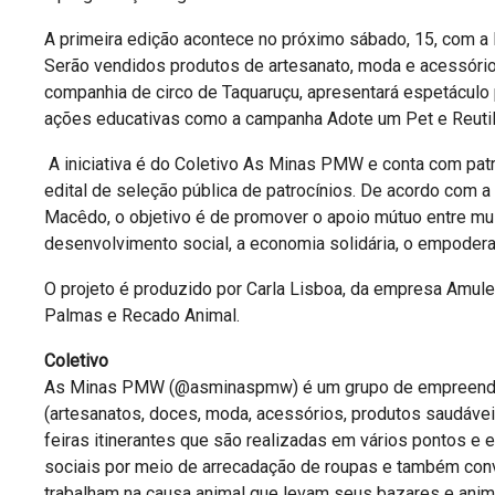
A primeira edição acontece no próximo sábado, 15, com a
Serão vendidos produtos de artesanato, moda e acessório
companhia de circo de Taquaruçu, apresentará espetáculo 
ações educativas como a campanha Adote um Pet e Reutili
A iniciativa é do Coletivo As Minas PMW e conta com pat
edital de seleção pública de patrocínios. De acordo com 
Macêdo, o objetivo é de promover o apoio mútuo entre mul
desenvolvimento social, a economia solidária, o empoderam
O projeto é produzido por Carla Lisboa, da empresa Amul
Palmas e Recado Animal.
Coletivo
As Minas PMW (@asminaspmw) é um grupo de empreended
(artesanatos, doces, moda, acessórios, produtos saudávei
feiras itinerantes que são realizadas em vários pontos e 
sociais por meio de arrecadação de roupas e também convi
trabalham na causa animal que levam seus bazares e anim