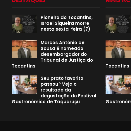
DESTAQUES
MAIS A
Pioneiro do Tocantins,
Israel Siqueira morre
nesta sexta-feira (7)
Marcos Antônio de
Sousa é nomeado
desembargador do
Tribunal de Justiça do
Tocantins
Tocantins
Seu prato favorito
passou? Veja o
resultado da
degustação do Festival
Gastronômico de Taquaruçu
Gastronôm