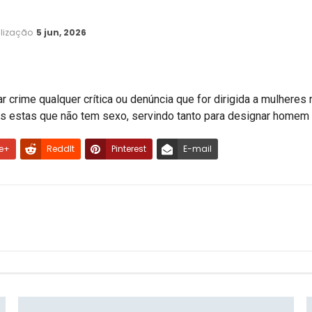
alização
5 jun, 2026
ornar crime qualquer crítica ou denúncia que for dirigida a mul
ras estas que não tem sexo, servindo tanto para designar home
e+
ReddIt
Pinterest
E-mail