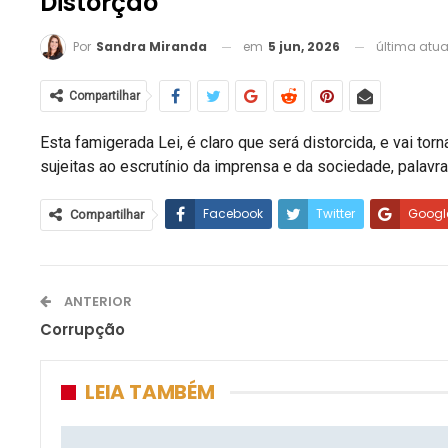
Distorção
em
5 jun, 2026
última atu
Por
Sandra Miranda
Compartilhar
Esta famigerada Lei, é claro que será distorcida, e vai t
sujeitas ao escrutínio da imprensa e da sociedade, palav
Facebook
Twitter
Googl
Compartilhar
ANTERIOR
Corrupção
LEIA TAMBÉM