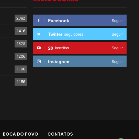
2382
Facebook
Seguir
1416
Twitter
seguidores
Seguir
1325
28
Inscritos
Seguir
1206
Instagram
Seguir
1190
1158
BOCA DO POVO
CONTATOS