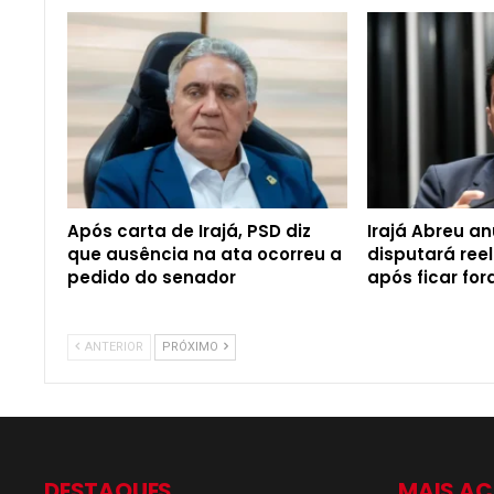
Após carta de Irajá, PSD diz
Irajá Abreu a
que ausência na ata ocorreu a
disputará ree
pedido do senador
após ficar for
ANTERIOR
PRÓXIMO
DESTAQUES
MAIS A