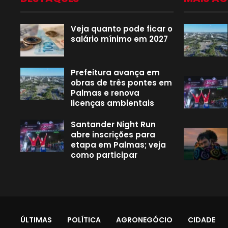
Veja quanto pode ficar o
salário mínimo em 2027
Prefeitura avança em
obras de três pontes em
Palmas e renova
licenças ambientais
Santander Night Run
abre inscrições para
etapa em Palmas; veja
como participar
ÚLTIMAS
POLÍTICA
AGRONEGÓCIO
CIDADE