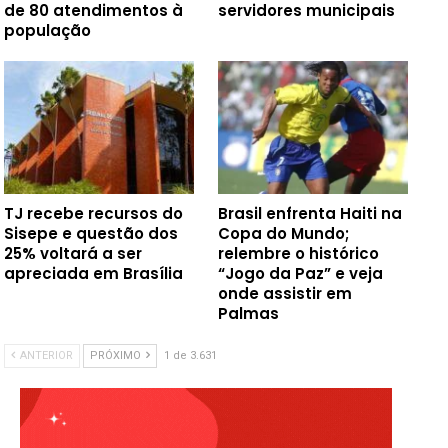
de 80 atendimentos à
servidores municipais
população
TJ recebe recursos do
Brasil enfrenta Haiti na
Sisepe e questão dos
Copa do Mundo;
25% voltará a ser
relembre o histórico
apreciada em Brasília
“Jogo da Paz” e veja
onde assistir em
Palmas
ANTERIOR
PRÓXIMO
1 de 3.631