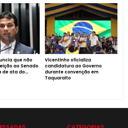
nuncia que não
Vicentinho oficializa
leição ao Senado
candidatura ao Governo
a de ata do…
durante convenção em
Taquaralto
CESSADAS
CATEGORIAS