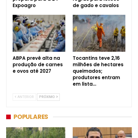
Expoagro
de gado e cavalos
ABPA prevê alta na
Tocantins teve 2,16
produção de carnes
milhões de hectares
e ovos até 2027
queimados;
produtores entram
em lista…
ANTERIOR
PRÓXIMO
POPULARES