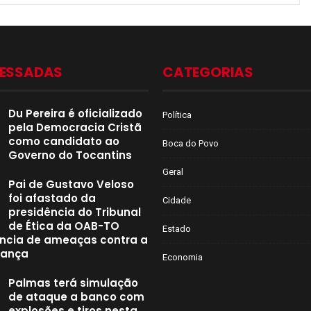
CESSADAS
CATEGORIAS
Du Pereira é oficializado
Política
pela Democracia Cristã
como candidato ao
Boca do Povo
Governo do Tocantins
Geral
Pai de Gustavo Veloso
foi afastado da
Cidade
presidência do Tribunal
de Ética da OAB-TO
Estado
ncia de ameaças contra a
iança
Economia
Palmas terá simulação
de ataque a banco com
explosões e tiros nesta