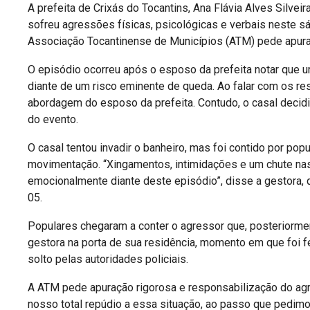
A prefeita de Crixás do Tocantins, Ana Flávia Alves Silve
sofreu agressões físicas, psicológicas e verbais neste sá
Associação Tocantinense de Municípios (ATM) pede apura
O episódio ocorreu após o esposo da prefeita notar que u
diante de um risco eminente de queda. Ao falar com os res
abordagem do esposo da prefeita. Contudo, o casal decidiu
do evento.
O casal tentou invadir o banheiro, mas foi contido por popu
movimentação. “Xingamentos, intimidações e um chute nas 
emocionalmente diante deste episódio”, disse a gestora, qu
05.
Populares chegaram a conter o agressor que, posteriormen
gestora na porta de sua residência, momento em que foi f
solto pelas autoridades policiais.
A ATM pede apuração rigorosa e responsabilização do a
nosso total repúdio a essa situação, ao passo que pedimos