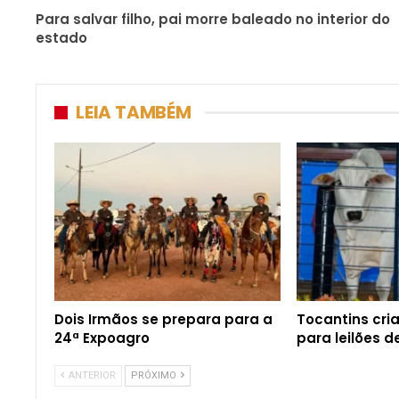
Para salvar filho, pai morre baleado no interior do
estado
LEIA TAMBÉM
Dois Irmãos se prepara para a
Tocantins cri
24ª Expoagro
para leilões 
ANTERIOR
PRÓXIMO