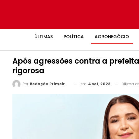
ÚLTIMAS
POLÍTICA
AGRONEGÓCIO
Após agressões contra a prefeit
rigorosa
em
4 set, 2023
última a
Por
Redação Primeira Página