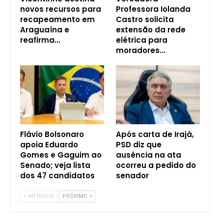
novos recursos para
Professora Iolanda
recapeamento em
Castro solicita
Araguaína e
extensão da rede
reafirma…
elétrica para
moradores…
Flávio Bolsonaro
Após carta de Irajá,
apoia Eduardo
PSD diz que
Gomes e Gaguim ao
ausência na ata
Senado; veja lista
ocorreu a pedido do
dos 47 candidatos
senador
ANTERIOR
PRÓXIMO